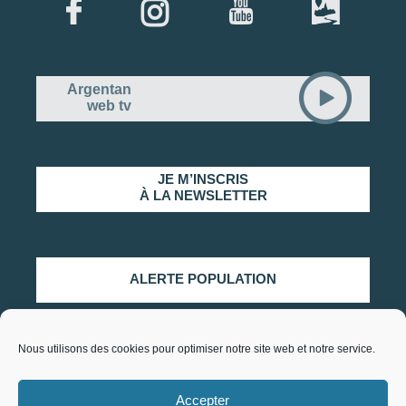
Argentan
web tv
JE M’INSCRIS
À LA NEWSLETTER
ALERTE POPULATION
Nous utilisons des cookies pour optimiser notre site web et notre service.
Plan du site
Mentions légales et politique de
Accepter