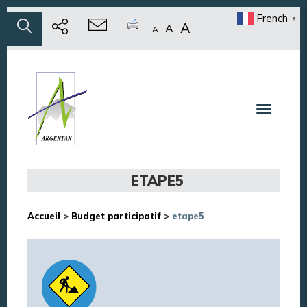
French
▼
A
A
A
Toggle n
ETAPE5
Accueil
>
Budget participatif
>
etape5