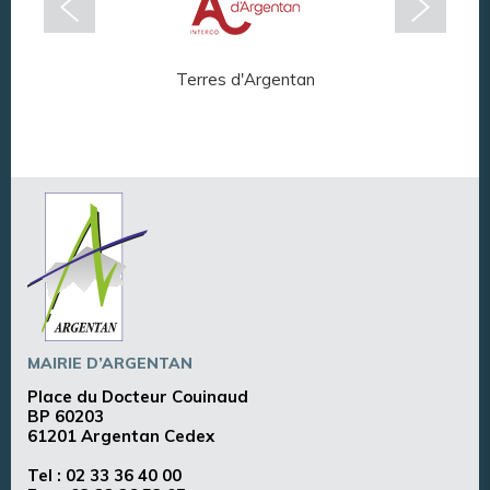
Terres d'Argentan
Arg
MAIRIE D’ARGENTAN
Place du Docteur Couinaud
BP 60203
61201 Argentan Cedex
Tel :
02 33 36 40 00