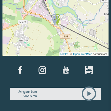
Leaflet
| ©
OpenStreetMap
contributors
Argentan
web tv