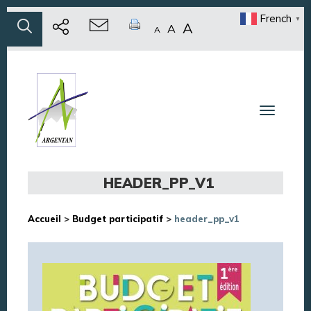
French
▼
A
A
A
Toggle n
HEADER_PP_V1
Accueil
>
Budget participatif
>
header_pp_v1