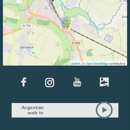
Leaflet
| ©
OpenStreetMap
contributors
Argentan
web tv