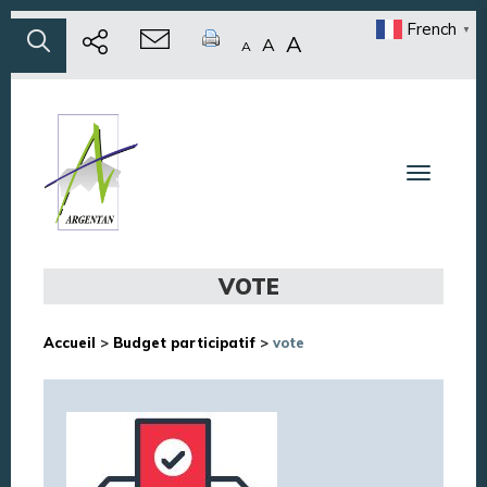
French
▼
A
A
A
Toggle n
VOTE
Accueil
>
Budget participatif
>
vote