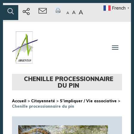
French
▼
A
A
A
Toggle n
CHENILLE PROCESSIONNAIRE
DU PIN
Accueil
>
Citoyenneté
>
S’impliquer / Vie associative
>
Chenille processionnaire du pin