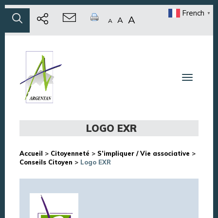
French
▼
A
A
A
Toggle n
LOGO EXR
Accueil
>
Citoyenneté
>
S’impliquer / Vie associative
>
Conseils Citoyen
>
Logo EXR