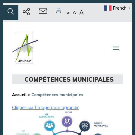
French
▼
A
A
A
Toggle n
COMPÉTENCES MUNICIPALES
Accueil
>
Compétences municipales
Cliquer sur l’image pour agrandir