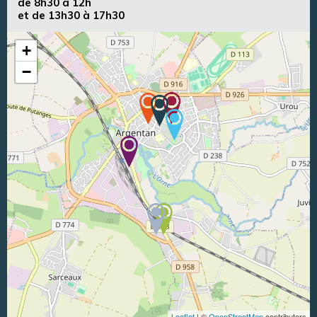
de 8h30 à 12h
et de 13h30 à 17h30
+
−
Leaflet
| ©
OpenStreetMap
contributors