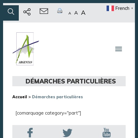
French
▼
A
A
A
Toggle n
DÉMARCHES PARTICULIÈRES
Accueil
>
Démarches particulières
[comarquage category="part"]