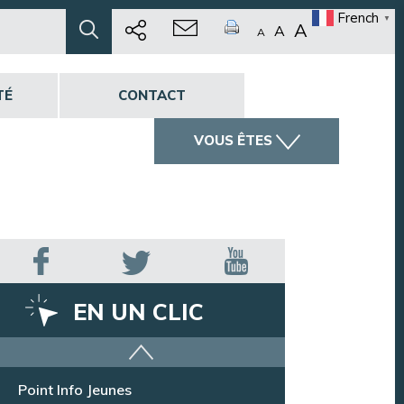
French
▼
A
A
A
TÉ
CONTACT
VOUS ÊTES
EN UN CLIC
Offres d’emploi