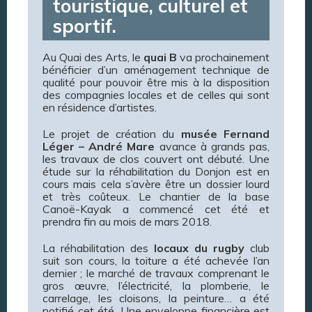
touristique, culturel et
sportif.
Au Quai des Arts, le
quai B
va prochainement
bénéficier d’un aménagement technique de
qualité pour pouvoir être mis à la disposition
des compagnies locales et de celles qui sont
en résidence d’artistes.
Le projet de création du
musée Fernand
Léger – André Mare
avance à grands pas,
les travaux de clos couvert ont débuté. Une
étude sur la réhabilitation du Donjon est en
cours mais cela s’avère être un dossier lourd
et très coûteux. Le chantier de la base
Canoë-Kayak a commencé cet été et
prendra fin au mois de mars 2018.
La réhabilitation des
locaux du rugby
club
suit son cours, la toiture a été achevée l’an
dernier ; le marché de travaux comprenant le
gros œuvre, l’électricité, la plomberie, le
carrelage, les cloisons, la peinture… a été
notifié cet été. Une enveloppe financière est