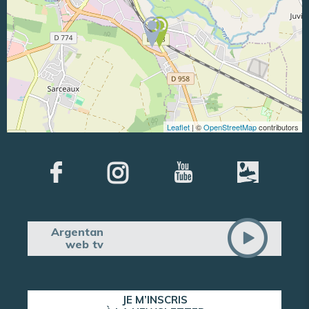
Leaflet
| ©
OpenStreetMap
contributors
Argentan
web tv
JE M’INSCRIS