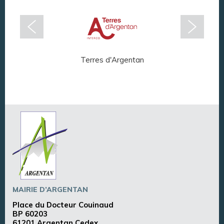
Terres d'Argentan
Arg
MAIRIE D’ARGENTAN
Place du Docteur Couinaud
BP 60203
61201 Argentan Cedex