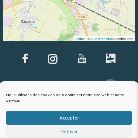
Leaflet
| ©
OpenStreetMap
contributors
Argentan
web tv
Nous utilisons des cookies pour optimiser notre site web et notre
service.
JE M’INSCRIS
Accepter
À LA NEWSLETTER
Refuser