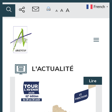
French
▼
A
A
A
Toggle n
L'ACTUALITÉ
Lire