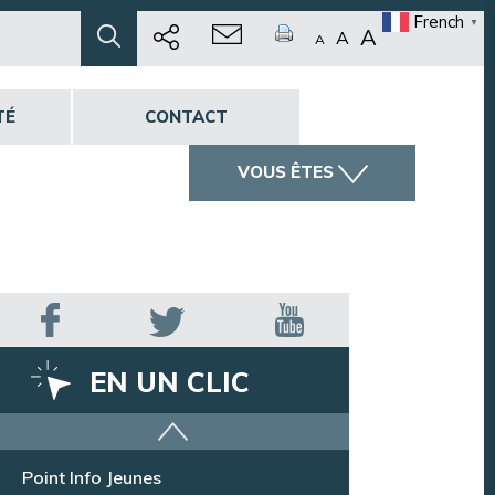
French
▼
A
A
A
TÉ
CONTACT
VOUS ÊTES
EN UN CLIC
Offres d’emploi