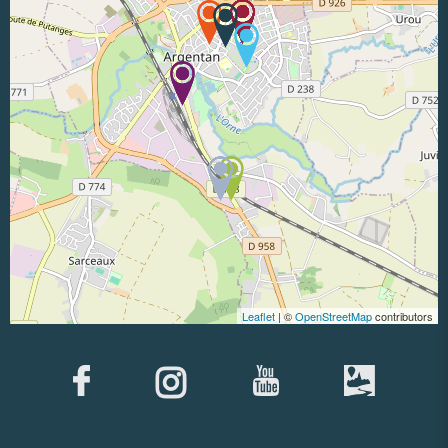
Leaflet
| ©
OpenStreetMap
contributors