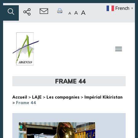
French
▼
A
A
A
Toggle n
FRAME 44
Accueil
>
LAJE
>
Les compagnies
>
Impérial Kikiristan
>
Frame 44