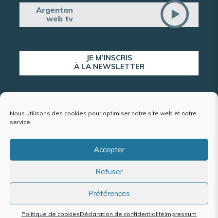
Argentan
web tv
JE M’INSCRIS
À LA NEWSLETTER
ALERTE POPULATION
Nous utilisons des cookies pour optimiser notre site web et notre
service.
Accepter
Plan du site
Refuser
Mentions légales et politique de confidentialité
Accessibilité : conformité partielle
Politique de cookies (UE)
Préférences
Politique de cookies
Déclaration de confidentialité
Impressum