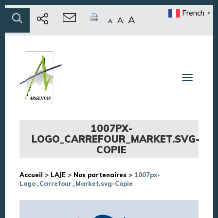
French
▼
A
A
A
Toggle n
1007PX-
LOGO_CARREFOUR_MARKET.SVG-
COPIE
Accueil
>
LAJE
>
Nos partenaires
>
1007px-
Logo_Carrefour_Market.svg-Copie