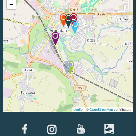
−
Leaflet
| ©
OpenStreetMap
contributors