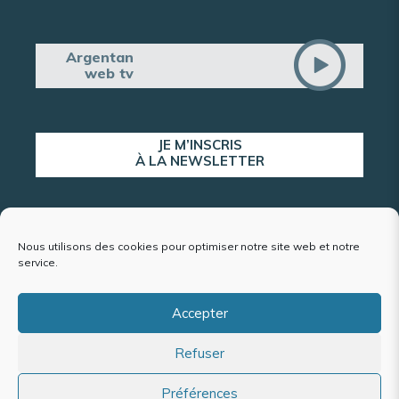
Argentan
web tv
JE M’INSCRIS
À LA NEWSLETTER
ALERTE POPULATION
Nous utilisons des cookies pour optimiser notre site web et notre
service.
Accepter
Plan du site
Refuser
Mentions légales et politique de confidentialité
Accessibilité : conformité partielle
Politique de cookies (UE)
Préférences