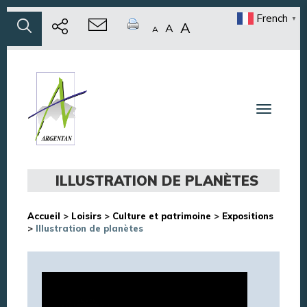
French
▼
A
A
A
Toggle n
ILLUSTRATION DE PLANÈTES
Accueil
>
Loisirs
>
Culture et patrimoine
>
Expositions
>
Illustration de planètes