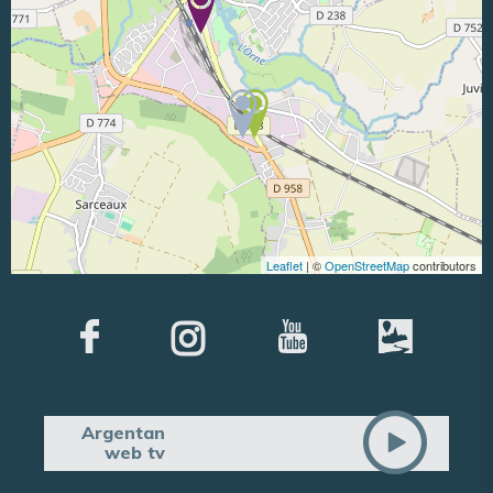
Leaflet
| ©
OpenStreetMap
contributors
Argentan
web tv