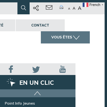
French
▼
A
A
A
TÉ
CONTACT
VOUS ÊTES
EN UN CLIC
Offres d’emploi