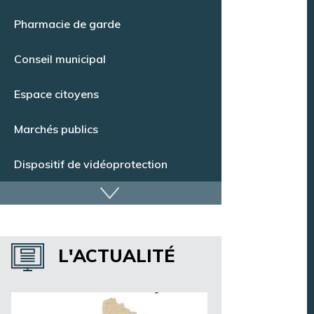
Point Info Jeunes
Pharmacie de garde
Conseil municipal
Espace citoyens
Marchés publics
Dispositif de vidéoprotection
Annuaire des services
L'ACTUALITÉ
Annuaire des associations
Argentan Aujourd’hui