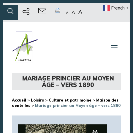
French
▼
A
A
A
Toggle n
MARIAGE PRINCIER AU MOYEN
ÂGE – VERS 1890
Accueil
>
Loisirs
>
Culture et patrimoine
>
Maison des
dentelles
>
Mariage princier au Moyen âge – vers 1890