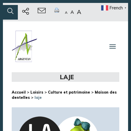
French
▼
A
A
A
Toggle n
LAJE
Accueil
>
Loisirs
>
Culture et patrimoine
>
Maison des
dentelles
>
laje