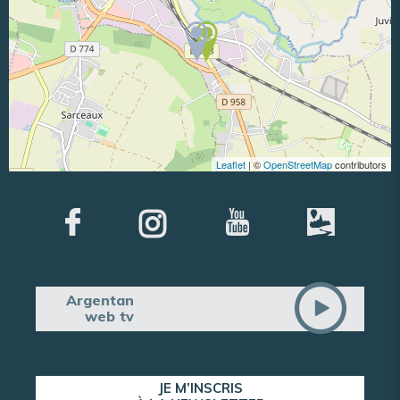
Leaflet
| ©
OpenStreetMap
contributors
Argentan
web tv
JE M’INSCRIS