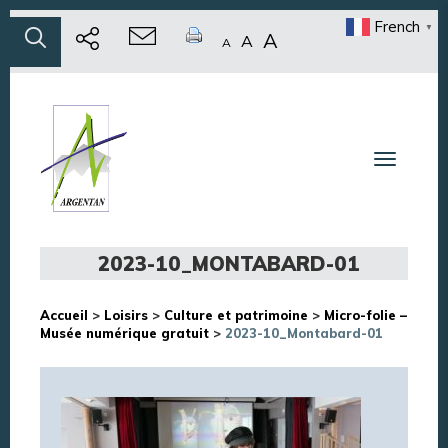
French
▼
A
A
A
Toggle n
2023-10_MONTABARD-01
Accueil
>
Loisirs
>
Culture et patrimoine
>
Micro-folie –
Musée numérique gratuit
>
2023-10_Montabard-01