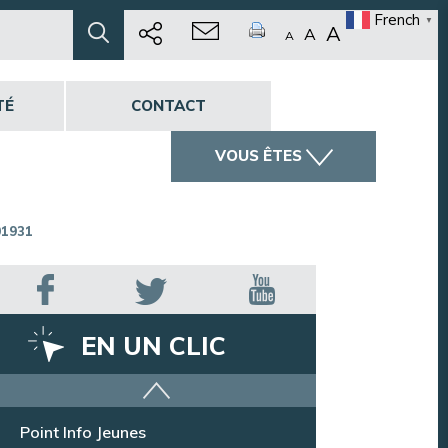
French
▼
A
A
A
TÉ
CONTACT
VOUS ÊTES
01931
EN UN CLIC
Offres d’emploi