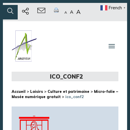
French
▼
A
A
A
Toggle n
ICO_CONF2
Accueil
>
Loisirs
>
Culture et patrimoine
>
Micro-folie –
Musée numérique gratuit
>
ico_conf2