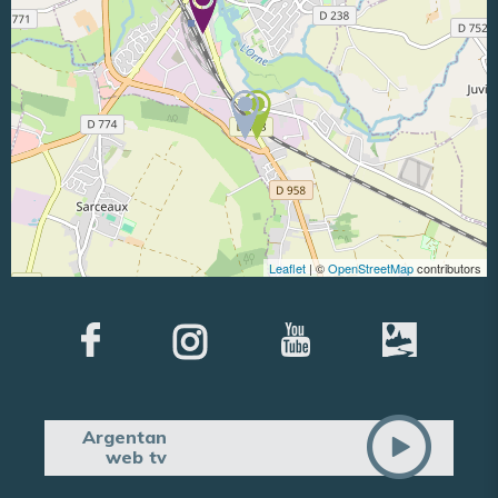
Leaflet
| ©
OpenStreetMap
contributors
Argentan
web tv