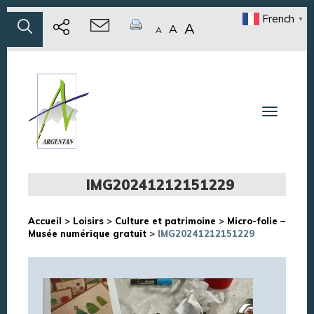
French
▼
A
A
A
Toggle n
IMG20241212151229
Accueil
>
Loisirs
>
Culture et patrimoine
>
Micro-folie –
Musée numérique gratuit
>
IMG20241212151229