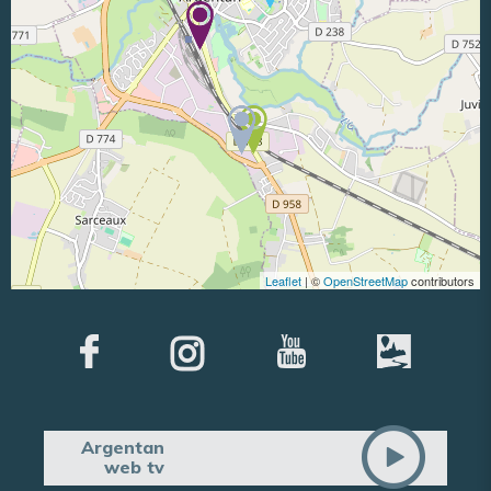
Leaflet
| ©
OpenStreetMap
contributors
Argentan
web tv