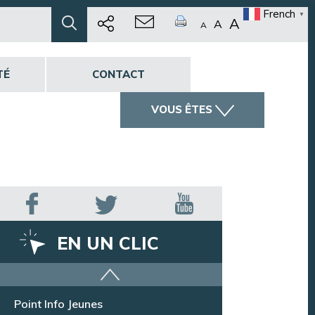
French
▼
A
A
A
TÉ
CONTACT
VOUS ÊTES
EN UN CLIC
Offres d’emploi
Point Info Jeunes