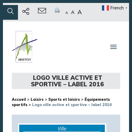
French
▼
A
A
A
Toggle n
LOGO VILLE ACTIVE ET
SPORTIVE – LABEL 2016
Accueil
>
Loisirs
>
Sports et loisirs
>
Équipements
sportifs
>
Logo ville active et sportive – label 2016