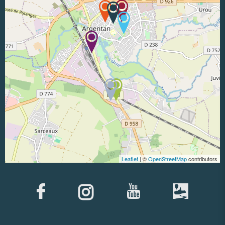
Leaflet
| ©
OpenStreetMap
contributors