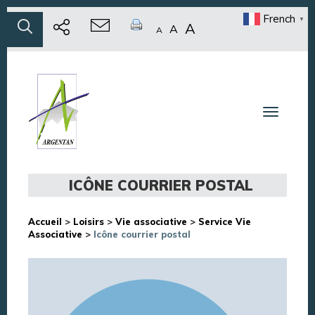
French
▼
A
A
A
Toggle n
ICÔNE COURRIER POSTAL
Accueil
>
Loisirs
>
Vie associative
>
Service Vie
Associative
>
Icône courrier postal