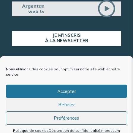
Argentan
web tv
JE M’INSCRIS
À LA NEWSLETTER
ALERTE POPULATION
Nous utilisons des cookies pour optimiser notre site web et notre
service.
Accepter
Plan du site
Refuser
Mentions légales et politique de confidentialité
Accessibilité : conformité partielle
Politique de cookies (UE)
Préférences
Politique de cookies
Déclaration de confidentialité
Impressum