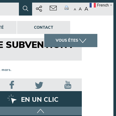
French
▼
A
A
A
TÉ
CONTACT
VOUS ÊTES
E SUBVENTION :
1 mars.
EN UN CLIC