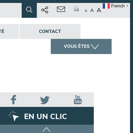
French
▼
A
A
A
TÉ
CONTACT
VOUS ÊTES
EN UN CLIC