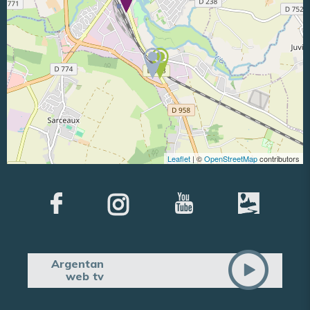
Leaflet
| ©
OpenStreetMap
contributors
Argentan
web tv