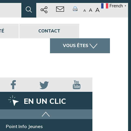
French
▼
A
A
A
TÉ
CONTACT
VOUS ÊTES
EN UN CLIC
Offres d’emploi
Point Info Jeunes