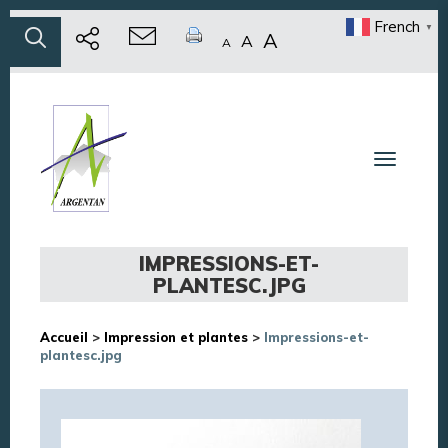
French
▼
A
A
A
Toggle n
IMPRESSIONS-ET-
PLANTESC.JPG
Accueil
>
Impression et plantes
>
Impressions-et-
plantesc.jpg