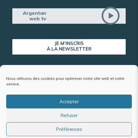
Argentan
web tv
JE M’INSCRIS
À LA NEWSLETTER
ALERTE POPULATION
Nous utilisons des cookies pour optimiser notre site web et notre
service.
Accepter
Plan du site
Refuser
Mentions légales et politique de confidentialité
Accessibilité : conformité partielle
Politique de cookies (UE)
Préférences