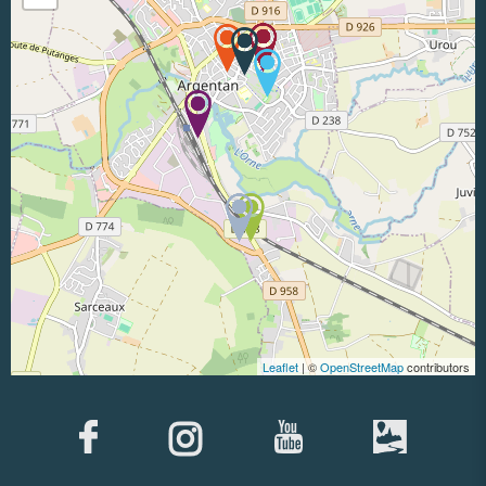
Leaflet
| ©
OpenStreetMap
contributors