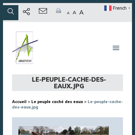
French
▼
A
A
A
Toggle n
LE-PEUPLE-CACHE-DES-
EAUX.JPG
Accueil
>
Le peuple caché des eaux
>
Le-peuple-cache-
des-eaux.jpg