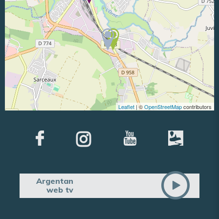
Leaflet
| ©
OpenStreetMap
contributors
Argentan
web tv