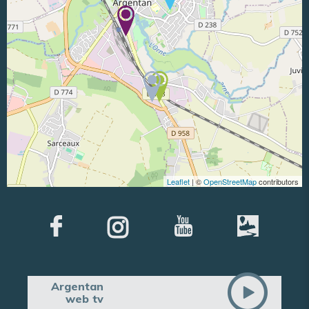
Leaflet
| ©
OpenStreetMap
contributors
Argentan
web tv