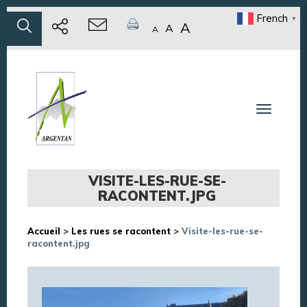
French
▼
A
A
A
Toggle n
VISITE-LES-RUE-SE-
RACONTENT.JPG
Accueil
>
Les rues se racontent
>
Visite-les-rue-se-
racontent.jpg