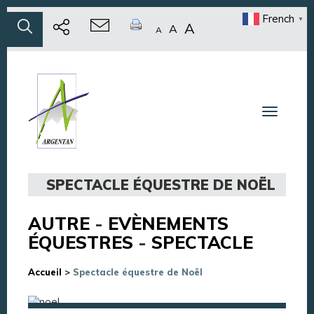
French
▼
A
A
A
Toggle n
SPECTACLE ÉQUESTRE DE NOËL
AUTRE
-
EVÈNEMENTS
ÉQUESTRES
-
SPECTACLE
Accueil
>
Spectacle équestre de Noël