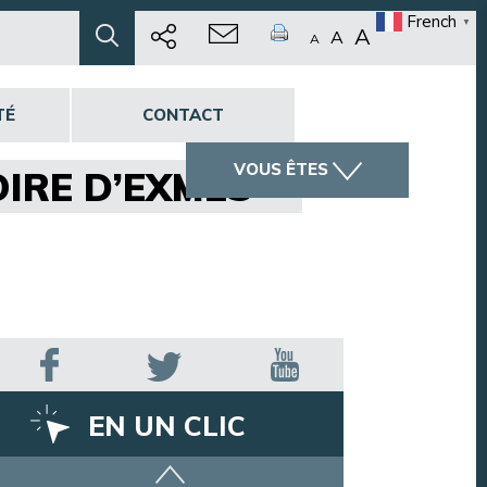
French
▼
A
A
A
TÉ
CONTACT
VOUS ÊTES
OIRE D’EXMES »
EN UN CLIC