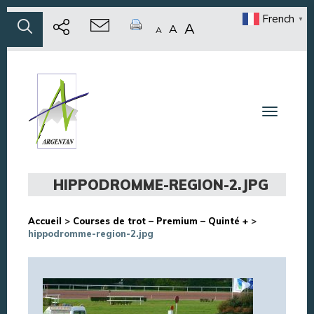
French
▼
A
A
A
Toggle n
HIPPODROMME-REGION-2.JPG
Accueil
>
Courses de trot – Premium – Quinté +
>
hippodromme-region-2.jpg