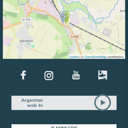
Leaflet
| ©
OpenStreetMap
contributors
Argentan
web tv