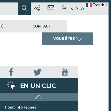
French
▼
A
A
A
TÉ
CONTACT
VOUS ÊTES
EN UN CLIC
Offres d’emploi
Point Info Jeunes