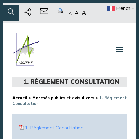
French
▼
A
A
A
Toggle n
1. RÈGLEMENT CONSULTATION
Accueil
>
Marchés publics et avis divers
>
1. Règlement
Consultation
1. Règlement Consultation