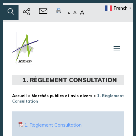
French
▼
A
A
A
Toggle n
1. RÈGLEMENT CONSULTATION
Accueil
>
Marchés publics et avis divers
>
1. Règlement
Consultation
1. Règlement Consultation