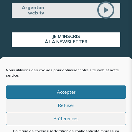
Argentan
web tv
JE M’INSCRIS
À LA NEWSLETTER
ALERTE POPULATION
Nous utilisons des cookies pour optimiser notre site web et notre
service.
Accepter
Plan du site
Refuser
Mentions légales et politique de confidentialité
Accessibilité : conformité partielle
Politique de cookies (UE)
Préférences
Politique de cookies
Déclaration de confidentialité
Impressum