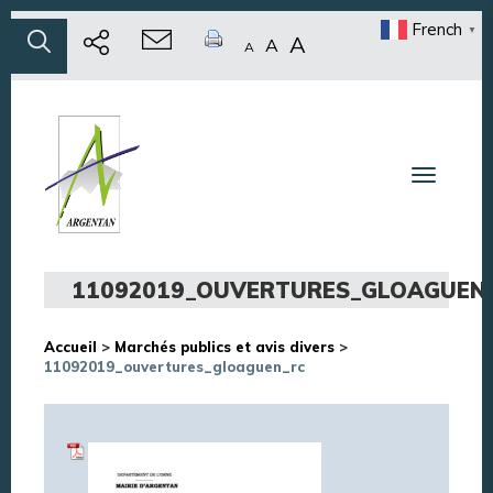
French
▼
A
A
A
Toggle n
11092019_OUVERTURES_GLOAGUEN
Accueil
>
Marchés publics et avis divers
>
11092019_ouvertures_gloaguen_rc