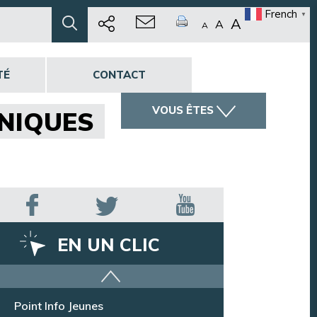
French
▼
A
A
A
TÉ
CONTACT
VOUS ÊTES
ENIQUES
EN UN CLIC
Offres d’emploi