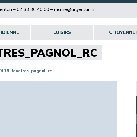
rgentan –
02 33 36 40 00
–
mairie@argentan.fr
IDIENNE
LOISIRS
CITOYENNE
ETRES_PAGNOL_RC
0116_fenetres_pagnol_rc