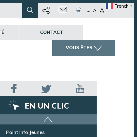
French
▼
A
A
A
TÉ
CONTACT
VOUS ÊTES
EN UN CLIC
Offres d’emploi