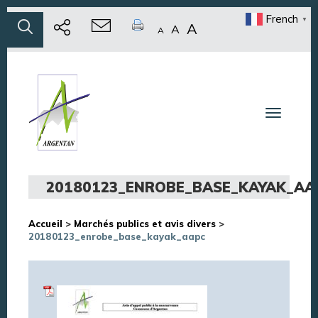
French
▼
A
A
A
Toggle n
20180123_ENROBE_BASE_KAYAK_AA
Accueil
>
Marchés publics et avis divers
>
20180123_enrobe_base_kayak_aapc