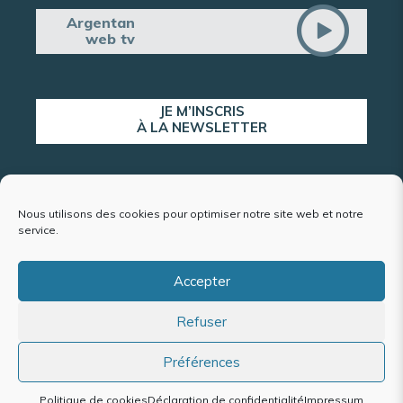
Argentan
web tv
JE M’INSCRIS
À LA NEWSLETTER
ALERTE POPULATION
Nous utilisons des cookies pour optimiser notre site web et notre
service.
Accepter
Plan du site
Refuser
Mentions légales et politique de confidentialité
Accessibilité : conformité partielle
Politique de cookies (UE)
Préférences
Politique de cookies
Déclaration de confidentialité
Impressum