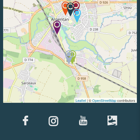
Leaflet
| ©
OpenStreetMap
contributors