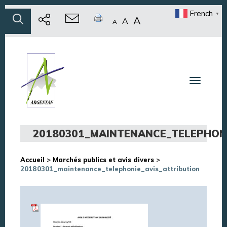
French
▼
A
A
A
Toggle n
20180301_MAINTENANCE_TELEPHONI
Accueil
>
Marchés publics et avis divers
>
20180301_maintenance_telephonie_avis_attribution