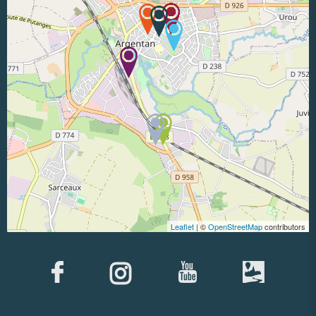
Leaflet
| ©
OpenStreetMap
contributors