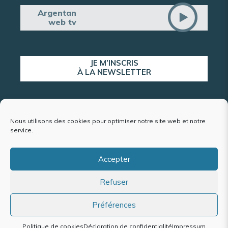
Argentan
web tv
JE M’INSCRIS
À LA NEWSLETTER
ALERTE POPULATION
Nous utilisons des cookies pour optimiser notre site web et notre
service.
Accepter
Plan du site
Refuser
Mentions légales et politique de confidentialité
Accessibilité : conformité partielle
Politique de cookies (UE)
Préférences
Politique de cookies
Déclaration de confidentialité
Impressum