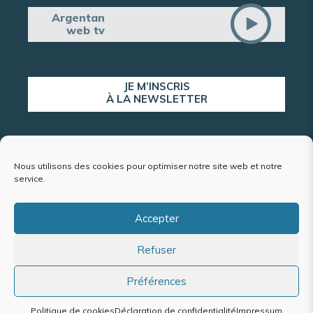
Argentan
web tv
JE M’INSCRIS
À LA NEWSLETTER
ALERTE POPULATION
Nous utilisons des cookies pour optimiser notre site web et notre
service.
Accepter
Plan du site
Refuser
Mentions légales et politique de confidentialité
Accessibilité : conformité partielle
Politique de cookies (UE)
Préférences
Politique de cookies
Déclaration de confidentialité
Impressum