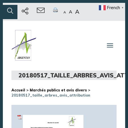
French
▼
A
A
A
Toggle n
20180517_TAILLE_ARBRES_AVIS_AT
Accueil
>
Marchés publics et avis divers
>
20180517_taille_arbres_avis_attribution