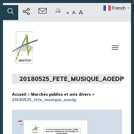
French
▼
A
A
A
Toggle n
20180525_FETE_MUSIQUE_AOEDP
Accueil
>
Marchés publics et avis divers
>
20180525_fete_musique_aoedp