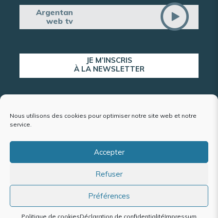
Argentan
web tv
JE M’INSCRIS
À LA NEWSLETTER
ALERTE POPULATION
Nous utilisons des cookies pour optimiser notre site web et notre
service.
Accepter
Plan du site
Refuser
Mentions légales et politique de confidentialité
Accessibilité : conformité partielle
Politique de cookies (UE)
Préférences
Politique de cookies
Déclaration de confidentialité
Impressum