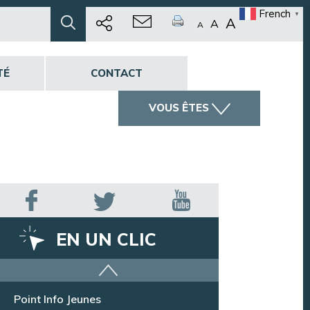
French
▼
A
A
A
TÉ
CONTACT
VOUS ÊTES
EN UN CLIC
Offres d’emploi