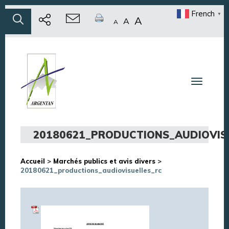
French
▼
A
A
A
Toggle n
20180621_PRODUCTIONS_AUDIOVIS
Accueil
>
Marchés publics et avis divers
>
20180621_productions_audiovisuelles_rc