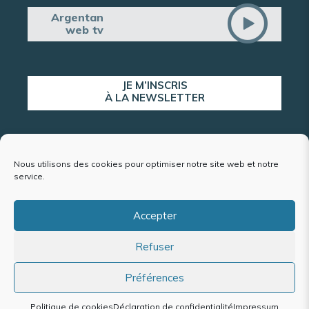
Argentan
web tv
JE M’INSCRIS
À LA NEWSLETTER
ALERTE POPULATION
Nous utilisons des cookies pour optimiser notre site web et notre
service.
Accepter
Plan du site
Refuser
Mentions légales et politique de confidentialité
Accessibilité : conformité partielle
Politique de cookies (UE)
Préférences
Politique de cookies
Déclaration de confidentialité
Impressum