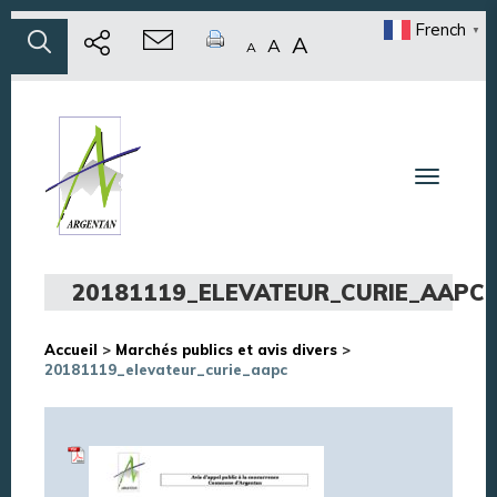
French
▼
A
A
A
Toggle n
20181119_ELEVATEUR_CURIE_AAPC
Accueil
>
Marchés publics et avis divers
>
20181119_elevateur_curie_aapc