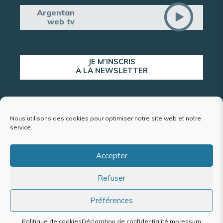
Argentan
web tv
JE M’INSCRIS
À LA NEWSLETTER
ALERTE POPULATION
Nous utilisons des cookies pour optimiser notre site web et notre
service.
Accepter
Plan du site
Refuser
Mentions légales et politique de confidentialité
Accessibilité : conformité partielle
Politique de cookies (UE)
Préférences
Politique de cookies
Déclaration de confidentialité
Impressum