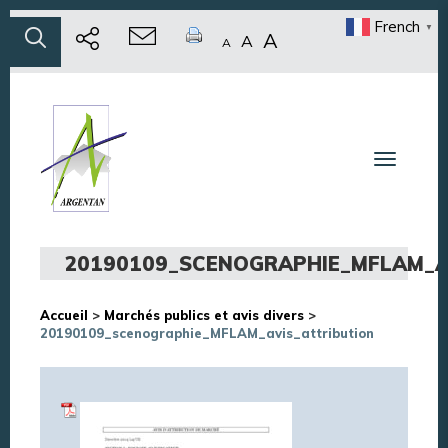
French
▼
A
A
A
Toggle n
20190109_SCENOGRAPHIE_MFLAM_A
Accueil
>
Marchés publics et avis divers
>
20190109_scenographie_MFLAM_avis_attribution