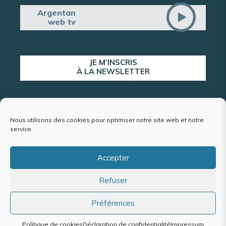
Argentan
web tv
JE M’INSCRIS
À LA NEWSLETTER
ALERTE POPULATION
Nous utilisons des cookies pour optimiser notre site web et notre
service.
Accepter
Plan du site
Refuser
Mentions légales et politique de confidentialité
Accessibilité : conformité partielle
Politique de cookies (UE)
Préférences
Politique de cookies
Déclaration de confidentialité
Impressum